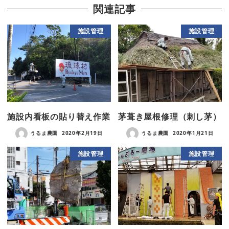
関連記事
施設管理
施設管理
施設内看板の貼り替え作業
茅葺き屋根修理（刺し茅）
うるま農園
2020年2月19日
うるま農園
2020年1月21日
施設管理
施設管理