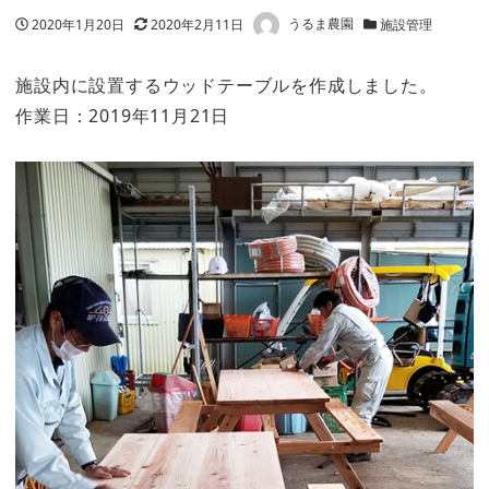
著者
投稿日
2020年1月20日
更新日
2020年2月11日
うるま農園
カテゴリー
施設管理
施設内に設置するウッドテーブルを作成しました。
作業日：2019年11月21日