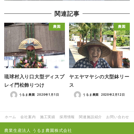
関連記事
農園
農園
琉球村入り口大型ディスプ
ヤエヤマヤシの大型鉢リー
レイ門松飾りつけ
ス
うるま農園
2020年1月1日
うるま農園
2020年2月12日
ホーム
会社案内
施工実績
採用情報
関連施設紹介
お問い合わせ
農業生産法人 うるま農園株式会社