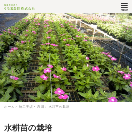
MENU
ホーム
施工実績
農園
水耕苗の栽培
水耕苗の栽培