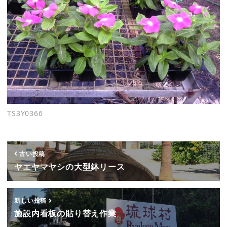
TS3Y0366
古い投稿
ヤエヤマヤシの大型鉢リース
新しい投稿
施設内看板の貼り替え作業