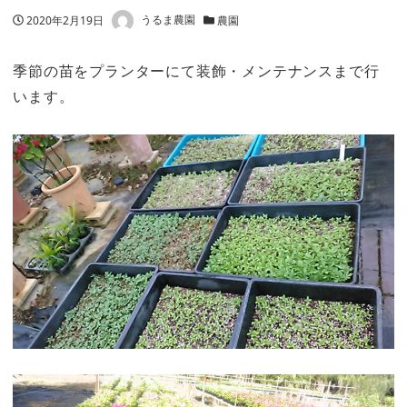
著者
投稿日
2020年2月19日
うるま農園
カテゴリー
農園
季節の苗をプランターにて装飾・メンテナンスまで行
います。